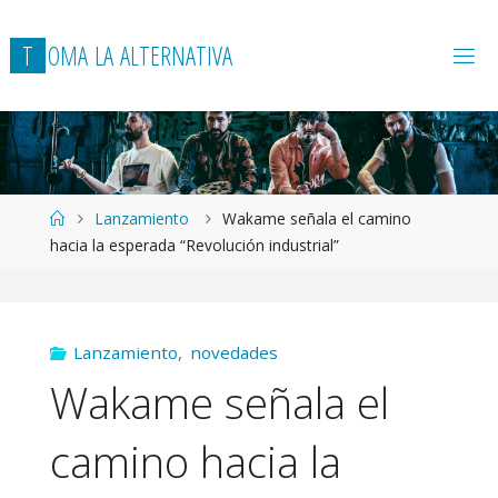
T
O
M
A
L
A
A
L
T
E
R
N
A
T
I
V
A
Página
Lanzamiento
Wakame señala el camino
de
hacia la esperada “Revolución industrial”
Inicio
Lanzamiento
,
novedades
Wakame señala el
camino hacia la