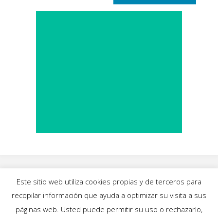
Este sitio web utiliza cookies propias y de terceros para
recopilar información que ayuda a optimizar su visita a sus
INICIO
|
BLOG
|
MÚSICA
|
CALENDARIO
|
páginas web. Usted puede permitir su uso o rechazarlo,
GALERÍAS
|
QUIÉNES SOMOS
|
CONTACTO