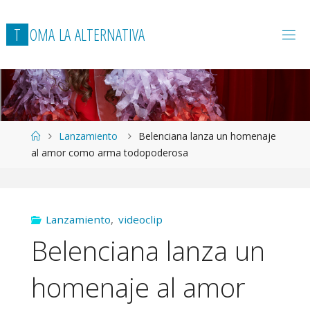
T
O
M
A
L
A
A
L
T
E
R
N
A
T
I
V
A
Página
Lanzamiento
Belenciana lanza un homenaje
de
al amor como arma todopoderosa
Inicio
Lanzamiento
,
videoclip
Belenciana lanza un
homenaje al amor