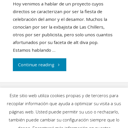
Hoy venimos a hablar de un proyecto cuyos
directos se caracterizan por ser la fiesta de
celebración del amor y el desamor. Muchos la
conocían por ser la exbajista de Las Chillers,
otros por ser publicista, pero solo unos cuantos
afortunados por su faceta de alt diva pop.
Estamos hablando …
"Belenciana
Continue reading
lanza
un
Este sitio web utiliza cookies propias y de terceros para
homenaje
recopilar información que ayuda a optimizar su visita a sus
INICIO
|
BLOG
|
MÚSICA
|
CALENDARIO
|
páginas web. Usted puede permitir su uso o rechazarlo,
al
GALERÍAS
|
QUIÉNES SOMOS
|
CONTACTO
también puede cambiar su configuración siempre que lo
desee. Encontrará más información en nuestra