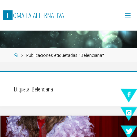
T
O
M
A
L
A
A
L
T
E
R
N
A
T
I
V
A
Página
Publicaciones etiquetadas "Belenciana"
de
Inicio
Etiqueta:
Belenciana