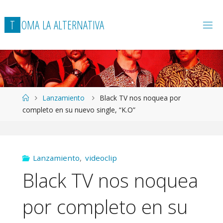
T
O
M
A
L
A
A
L
T
E
R
N
A
T
I
V
A
Página
Lanzamiento
Black TV nos noquea por
de
completo en su nuevo single, “K.O”
Inicio
Lanzamiento
,
videoclip
Black TV nos noquea
por completo en su