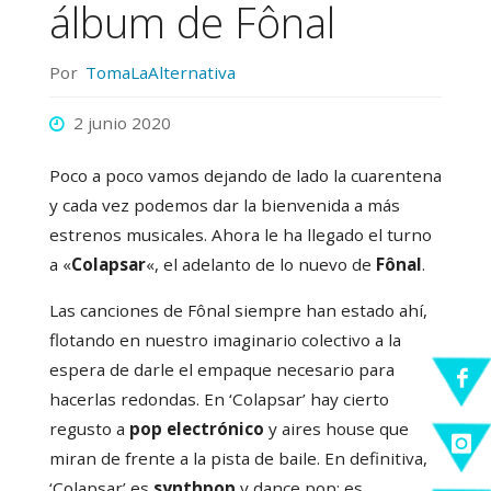
álbum de Fônal
Por
TomaLaAlternativa
2 junio 2020
Poco a poco vamos dejando de lado la cuarentena
y cada vez podemos dar la bienvenida a más
estrenos musicales. Ahora le ha llegado el turno
a «
Colapsar
«, el adelanto de lo nuevo de
Fônal
.
Las canciones de Fônal siempre han estado ahí,
flotando en nuestro imaginario colectivo a la
espera de darle el empaque necesario para
hacerlas redondas. En ‘Colapsar’ hay cierto
regusto a
pop electrónico
y aires house que
miran de frente a la pista de baile. En definitiva,
‘Colapsar’ es
synthpop
y dance pop; es