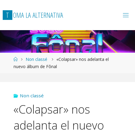
T
O
M
A
L
A
A
L
T
E
R
N
A
T
I
V
A
Página
Non classé
«Colapsar» nos adelanta el
de
nuevo álbum de Fônal
Inicio
Non classé
«Colapsar» nos
adelanta el nuevo