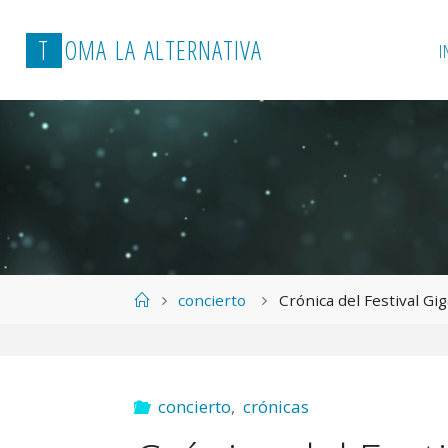
T
O
M
A
L
A
A
L
T
E
R
N
A
T
I
V
A
I
Página
concierto
Crónica del Festival Gi
de
Inicio
concierto
,
crónicas