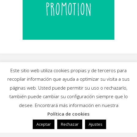
Este sitio web utiliza cookies propias y de terceros para
recopilar información que ayuda a optimizar su visita a sus
INICIO
|
BLOG
|
MÚSICA
|
CALENDARIO
|
páginas web. Usted puede permitir su uso o rechazarlo,
GALERÍAS
|
QUIÉNES SOMOS
|
CONTACTO
también puede cambiar su configuración siempre que lo
desee. Encontrará más información en nuestra
Política de cookies
Funciona con
Fluida
&
WordPress.
Aceptar
Rechazar
Ajustes