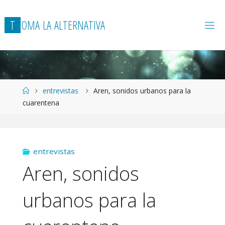
T
O
M
A
L
A
A
L
T
E
R
N
A
T
I
V
A
Página
entrevistas
Aren, sonidos urbanos para la
de
cuarentena
Inicio
entrevistas
Aren, sonidos
urbanos para la