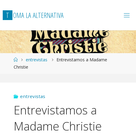
T
O
M
A
L
A
A
L
T
E
R
N
A
T
I
V
A
Página
entrevistas
Entrevistamos a Madame
de
Christie
Inicio
entrevistas
Entrevistamos a
Madame Christie