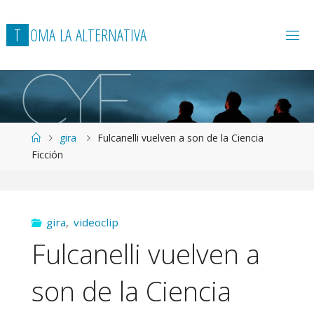
T
O
M
A
L
A
A
L
T
E
R
N
A
T
I
V
A
Página
gira
Fulcanelli vuelven a son de la Ciencia
de
Ficción
Inicio
gira
,
videoclip
Fulcanelli vuelven a
son de la Ciencia