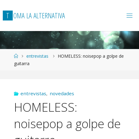
T
O
M
A
L
A
A
L
T
E
R
N
A
T
I
V
A
Página
entrevistas
HOMELESS: noisepop a golpe de
de
guitarra
Inicio
entrevistas
,
novedades
HOMELESS:
noisepop a golpe de