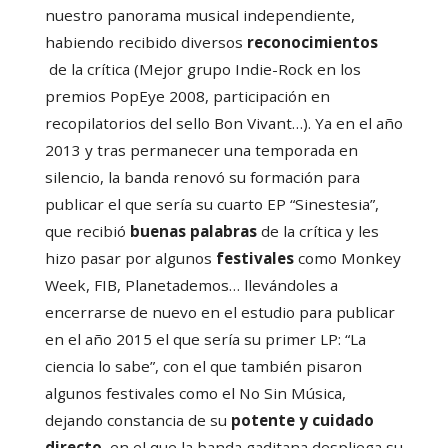
nuestro panorama musical independiente,
habiendo recibido diversos
reconocimientos
de la crítica (Mejor grupo Indie-Rock en los
premios PopEye 2008, participación en
recopilatorios del sello Bon Vivant…). Ya en el año
2013 y tras permanecer una temporada en
silencio, la banda renovó su formación para
publicar el que sería su cuarto EP “Sinestesia”,
que recibió
buenas palabras
de la crítica y les
hizo pasar por algunos
festivales
como Monkey
Week, FIB, Planetademos… llevándoles a
encerrarse de nuevo en el estudio para publicar
en el año 2015 el que sería su primer LP: “La
ciencia lo sabe”, con el que también pisaron
algunos festivales como el No Sin Música,
dejando constancia de su
potente y cuidado
d
ire
cto
, en el que la banda gaditana despliega su