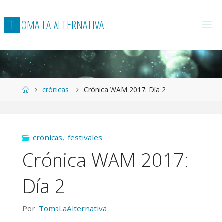
T
O
M
A
L
A
A
L
T
E
R
N
A
T
I
V
A
Página
crónicas
Crónica WAM 2017: Día 2
de
Inicio
crónicas
,
festivales
Crónica WAM 2017:
Día 2
Por
TomaLaAlternativa