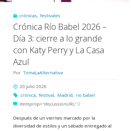
y
crónicas
,
festivales
leyendas
Crónica Río Babel 2026 –
para
Día 3: cierre a lo grande
4
con Katy Perry y La Casa
días
Azul
inolvidables"
Por
TomaLaAlternativa
20 julio 2026
crónica
,
festival
,
Madrid
,
rio babel
itemprop="discussionURL"
0
Después de un viernes marcado por la
diversidad de estilos y un sábado entregado al