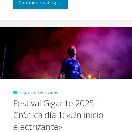
"Festival
Continue reading
Gigante
2025
–
Crónica
día
2:
crónica
,
festivales
«Carolina
Festival Gigante 2025 –
Durante
Crónica día 1: «Un inicio
pone
electrizante»