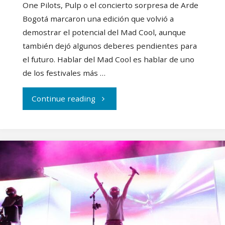
One Pilots, Pulp o el concierto sorpresa de Arde
Bogotá marcaron una edición que volvió a
demostrar el potencial del Mad Cool, aunque
también dejó algunos deberes pendientes para
el futuro. Hablar del Mad Cool es hablar de uno
de los festivales más …
"Crónica
Continue reading
Mad
Cool
2026:
pop,
rock