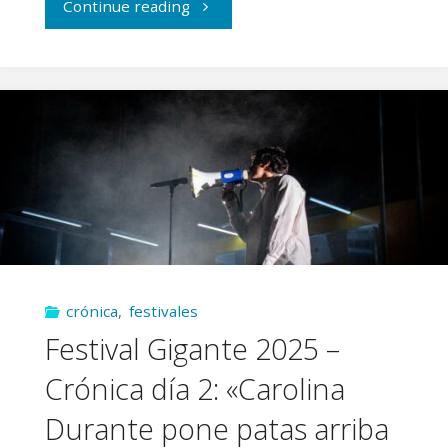
"Festival
Continue reading
Gigante
2025
–
Crónica
día
3:
crónica
,
festivales
Broche
Festival Gigante 2025 –
de
Crónica día 2: «Carolina
oro
Durante pone patas arriba