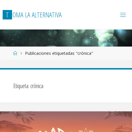
T
O
M
A
L
A
A
L
T
E
R
N
A
T
I
V
A
Página
Publicaciones etiquetadas "crónica"
de
Inicio
Etiqueta:
crónica