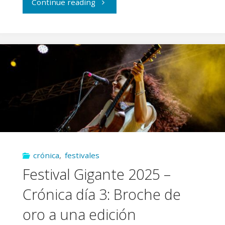
"Crónica
Continue reading
Muralla
indie
2025
–
Día
1:
crónica
,
festivales
Arranque
Festival Gigante 2025 –
por
Crónica día 3: Broche de
todo
oro a una edición