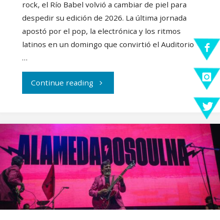
rock, el Río Babel volvió a cambiar de piel para
despedir su edición de 2026. La última jornada
apostó por el pop, la electrónica y los ritmos
latinos en un domingo que convirtió el Auditorio
…
"Crónica
Continue reading
Río
Babel
2026
–
Día
3: