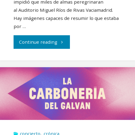
impidió que miles de almas peregrinaran
al Auditorio Miguel Ríos de Rivas Vaciamadrid.
Hay imágenes capaces de resumir lo que estaba
por …
"Crónica
Continue reading
Río
Babel
2026
–
Día
1:
concierto
,
crónica