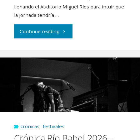
llenando el Auditorio Miguel Ríos para intuir que
Azul"
la jornada tendría …
"Crónica
Continue reading
Río
Babel
2026
–
Día
2:
crónicas
,
festivales
el
Crónica Río Babel 2026 –