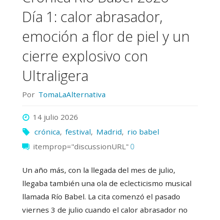
rock
Día 1: calor abrasador,
toma
emoción a flor de piel y un
el
cierre explosivo con
Ultraligera
control"
Por
TomaLaAlternativa
14 julio 2026
crónica
,
festival
,
Madrid
,
rio babel
itemprop="discussionURL"
0
Un año más, con la llegada del mes de julio,
llegaba también una ola de eclecticismo musical
llamada Río Babel. La cita comenzó el pasado
viernes 3 de julio cuando el calor abrasador no