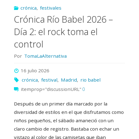
crónica
,
festivales
cierre
Crónica Río Babel 2026 –
a
Día 2: el rock toma el
lo
control
grande
Por
TomaLaAlternativa
con
16 julio 2026
crónica
,
festival
,
Madrid
,
rio babel
Katy
itemprop="discussionURL"
0
Perry
Después de un primer día marcado por la
y
diversidad de estilos en el que disfrutamos como
niños pequeños, el sábado amaneció con un
La
claro cambio de registro. Bastaba con echar un
Casa
vistazo al color de las camisetas que iban