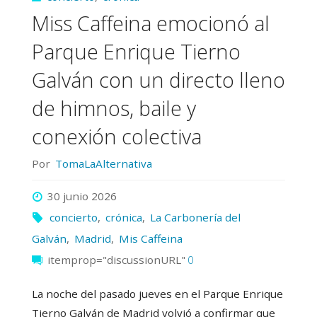
calor
Miss Caffeina emocionó al
abrasador,
Parque Enrique Tierno
emoción
Galván con un directo lleno
a
de himnos, baile y
conexión colectiva
flor
de
Por
TomaLaAlternativa
piel
30 junio 2026
concierto
,
crónica
,
La Carbonería del
y
Galván
,
Madrid
,
Mis Caffeina
un
itemprop="discussionURL"
0
cierre
La noche del pasado jueves en el Parque Enrique
Tierno Galván de Madrid volvió a confirmar que