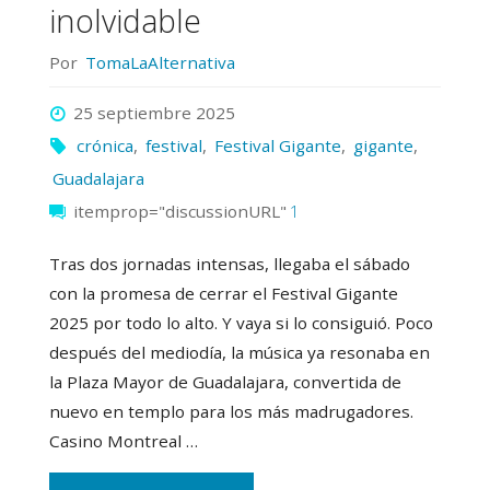
lo
inolvidable
alto"
Por
TomaLaAlternativa
25 septiembre 2025
crónica
,
festival
,
Festival Gigante
,
gigante
,
Guadalajara
itemprop="discussionURL"
1
Tras dos jornadas intensas, llegaba el sábado
con la promesa de cerrar el Festival Gigante
2025 por todo lo alto. Y vaya si lo consiguió. Poco
después del mediodía, la música ya resonaba en
la Plaza Mayor de Guadalajara, convertida de
nuevo en templo para los más madrugadores.
Casino Montreal …