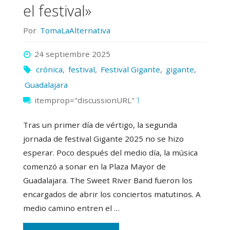
a
el festival»
una
Por
TomaLaAlternativa
edición
24 septiembre 2025
crónica
,
festival
,
Festival Gigante
,
gigante
,
inolvidable"
Guadalajara
itemprop="discussionURL"
1
Tras un primer día de vértigo, la segunda
jornada de festival Gigante 2025 no se hizo
esperar. Poco después del medio día, la música
comenzó a sonar en la Plaza Mayor de
Guadalajara. The Sweet River Band fueron los
encargados de abrir los conciertos matutinos. A
medio camino entren el …