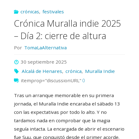
Tierno
crónicas
,
festivales
Galván
Crónica Muralla indie 2025
con
– Día 2: cierre de altura
un
Por
TomaLaAlternativa
directo
30 septiembre 2025
lleno
Alcalá de Henares
,
crónica
,
Muralla Indie
itemprop="discussionURL"
0
de
Tras un arranque memorable en su primera
himnos,
jornada, el Muralla Indie encaraba el sábado 13
con las expectativas por todo lo alto. Y no
baile
tardamos nada en comprobar que la magia
y
seguía intacta. La encargada de abrir el escenario
fue Suu, que conquistó desde el primer acorde.