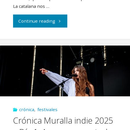
conexión
La catalana nos …
colectiva"
"Crónica
Continue reading
Muralla
indie
2025
–
Día
2:
crónica
,
festivales
cierre
Crónica Muralla indie 2025
de