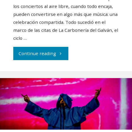
explosivo
los conciertos al aire libre, cuando todo encaja,
pueden convertirse en algo más que música: una
con
celebración compartida. Todo sucedió en el
Ultraligera"
marco de las citas de La Carbonería del Galván, el
ciclo …
"Miss
Continue reading
Caffeina
emocionó
al
Parque
Enrique