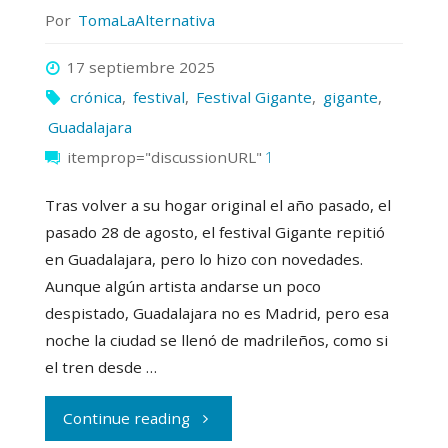
patas
Por
TomaLaAlternativa
arriba
17 septiembre 2025
crónica
,
festival
,
Festival Gigante
,
gigante
,
el
Guadalajara
festival»"
itemprop="discussionURL"
1
Tras volver a su hogar original el año pasado, el
pasado 28 de agosto, el festival Gigante repitió
en Guadalajara, pero lo hizo con novedades.
Aunque algún artista andarse un poco
despistado, Guadalajara no es Madrid, pero esa
noche la ciudad se llenó de madrileños, como si
el tren desde …
"Festival
Continue reading