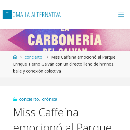
T
O
M
A
L
A
A
L
T
E
R
N
A
T
I
V
A
Página
concierto
Miss Caffeina emocionó al Parque
de
Enrique Tierno Galván con un directo lleno de himnos,
Inicio
baile y conexión colectiva
concierto
,
crónica
Miss Caffeina
emocionó al Parque