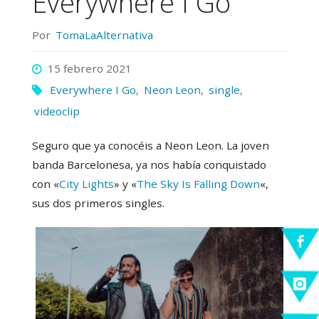
Everywhere I Go
Por
TomaLaAlternativa
15 febrero 2021
Everywhere I Go
,
Neon Leon
,
single
,
videoclip
Seguro que ya conocéis a Neon Leon. La joven
banda Barcelonesa, ya nos había conquistado
con «
City Lights
» y «
The Sky Is Falling Down
«,
sus dos primeros singles.