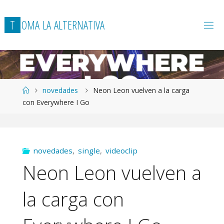
T
O
M
A
L
A
A
L
T
E
R
N
A
T
I
V
A
Página
novedades
Neon Leon vuelven a la carga
de
con Everywhere I Go
Inicio
novedades
,
single
,
videoclip
Neon Leon vuelven a
la carga con