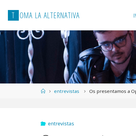
T
O
M
A
L
A
A
L
T
E
R
N
A
T
I
V
A
I
Página
entrevistas
Os presentamos a Op
de
Inicio
entrevistas