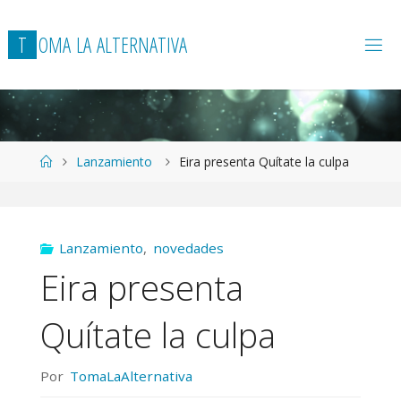
T
O
M
A
L
A
A
L
T
E
R
N
A
T
I
V
A
Página
Lanzamiento
Eira presenta Quítate la culpa
de
Inicio
Lanzamiento
,
novedades
Eira presenta
Quítate la culpa
Por
TomaLaAlternativa