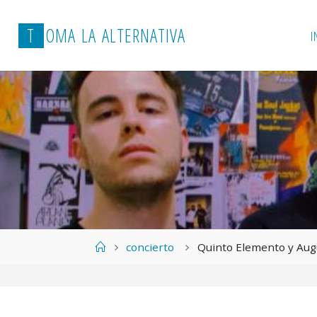
T
O
M
A
L
A
A
L
T
E
R
N
A
T
I
V
A
I
Página
concierto
Quinto Elemento y Augu
de
Inicio