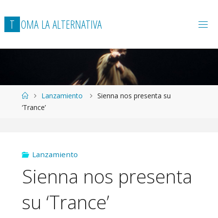
T
O
M
A
L
A
A
L
T
E
R
N
A
T
I
V
A
Página
Lanzamiento
Sienna nos presenta su
de
‘Trance’
Inicio
Lanzamiento
Sienna nos presenta
su ‘Trance’