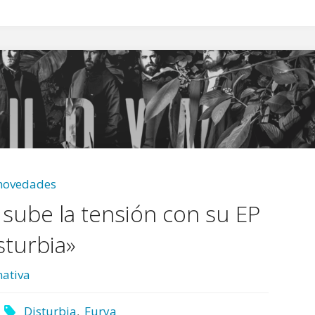
novedades
 sube la tensión con su EP
sturbia»
ativa
Disturbia
,
Furya