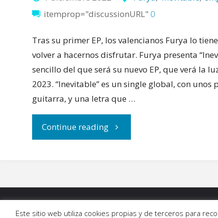
itemprop="discussionURL"
0
Tras su primer EP, los valencianos Furya lo tiene
volver a hacernos disfrutar. Furya presenta “Inev
sencillo del que será su nuevo EP, que verá la lu
2023. “Inevitable” es un single global, con unos p
guitarra, y una letra que …
"Es
Continue reading
‘inevitable’
rendirse
ante
INICIO
|
BLOG
|
MÚSICA
|
CALENDARIO
|
G
Este sitio web utiliza cookies propias y de terceros para re