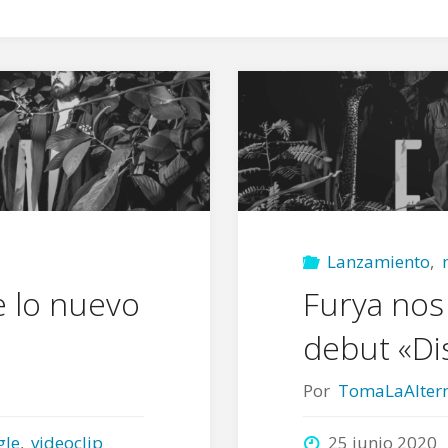
Lanzamiento
,
te lo nuevo
Furya nos
debut «Di
Por
TomaLaAltern
gle
,
videoclip
25 junio 2020