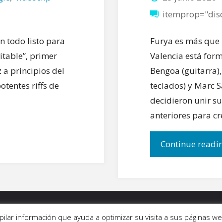
itemprop="dis
n todo listo para
Furya es más que
itable”, primer
Valencia está for
z a principios del
Bengoa (guitarra),
otentes riffs de
teclados) y Marc S
decidieron unir s
anteriores para c
Continue readi
ALERÍAS
|
QUIÉNES SOMOS
|
CONTACTO
copilar información que ayuda a optimizar su visita a sus páginas