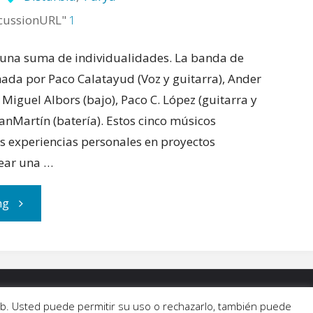
cussionURL"
1
 una suma de individualidades. La banda de
mada por Paco Calatayud (Voz y guitarra), Ander
 Miguel Albors (bajo), Paco C. López (guitarra y
anMartín (batería). Estos cinco músicos
us experiencias personales en proyectos
rear una …
"Furya
ng
nos
sube
 web. Usted puede permitir su uso o rechazarlo, también puede
la