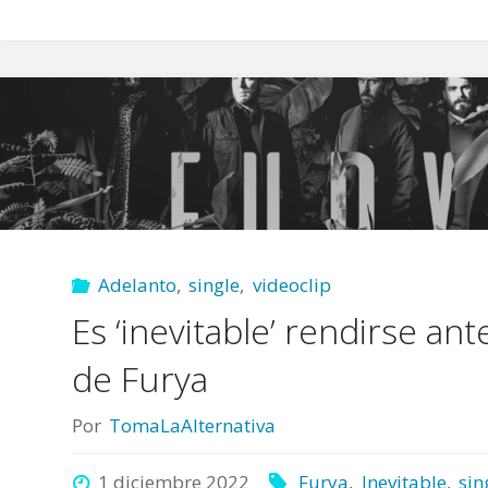
Adelanto
,
single
,
videoclip
Es ‘inevitable’ rendirse an
de Furya
Por
TomaLaAlternativa
1 diciembre 2022
Furya
,
Inevitable
,
sin