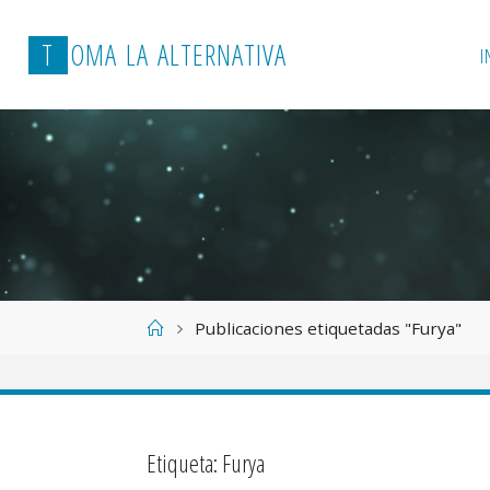
T
O
M
A
L
A
A
L
T
E
R
N
A
T
I
V
A
I
Página
Publicaciones etiquetadas "Furya"
de
Inicio
Etiqueta:
Furya