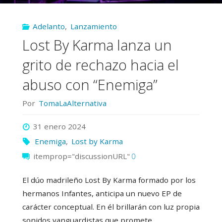
necesaria
Adelanto
,
Lanzamiento
toma
Lost By Karma lanza un
de
grito de rechazo hacia el
tierra"
abuso con “Enemiga”
Por
TomaLaAlternativa
31 enero 2024
Enemiga
,
Lost by Karma
itemprop="discussionURL"
0
El dúo madrileño Lost By Karma formado por los
hermanos Infantes, anticipa un nuevo EP de
carácter conceptual. En él brillarán con luz propia
sonidos vanguardistas que promete