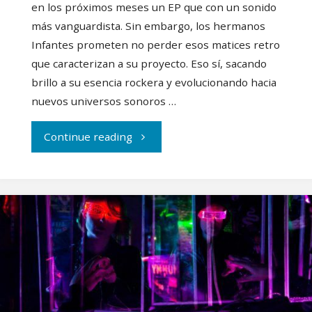
en los próximos meses un EP que con un sonido
más vanguardista. Sin embargo, los hermanos
Infantes prometen no perder esos matices retro
que caracterizan a su proyecto. Eso sí, sacando
brillo a su esencia rockera y evolucionando hacia
nuevos universos sonoros …
"Lost
Continue reading
By
Karma
lanza
“Miseria”,
una