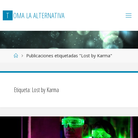
T
O
M
A
L
A
A
L
T
E
R
N
A
T
I
V
A
Página
Publicaciones etiquetadas "Lost by Karma"
de
Inicio
Etiqueta:
Lost by Karma