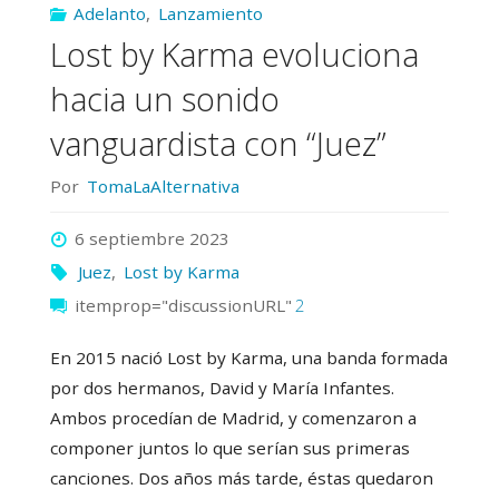
Adelanto
,
Lanzamiento
rechazo
Lost by Karma evoluciona
hacia
hacia un sonido
el
vanguardista con “Juez”
abuso
Por
TomaLaAlternativa
con
6 septiembre 2023
Juez
,
Lost by Karma
“Enemiga”"
itemprop="discussionURL"
2
En 2015 nació Lost by Karma, una banda formada
por dos hermanos, David y María Infantes.
Ambos procedían de Madrid, y comenzaron a
componer juntos lo que serían sus primeras
canciones. Dos años más tarde, éstas quedaron