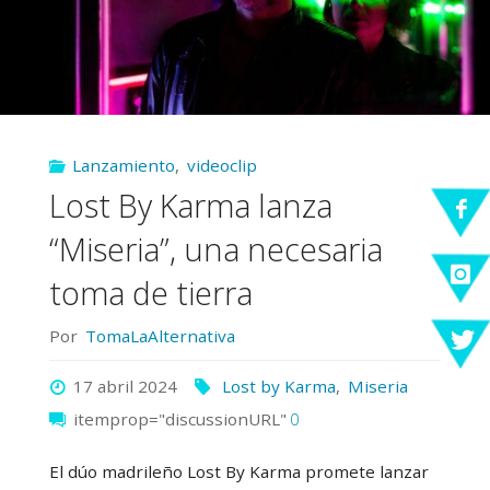
Lanzamiento
,
videoclip
Lost By Karma lanza
“Miseria”, una necesaria
toma de tierra
Por
TomaLaAlternativa
17 abril 2024
Lost by Karma
,
Miseria
itemprop="discussionURL"
0
El dúo madrileño Lost By Karma promete lanzar