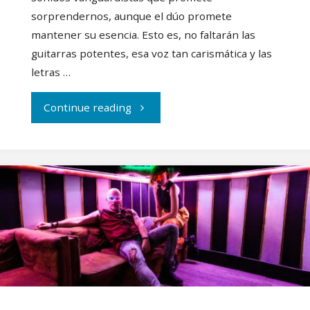
sorprendernos, aunque el dúo promete
mantener su esencia. Esto es, no faltarán las
guitarras potentes, esa voz tan carismática y las
letras …
"Lost
Continue reading
By
Karma
lanza
un
grito
de