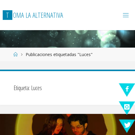
T
O
M
A
L
A
A
L
T
E
R
N
A
T
I
V
A
Página
Publicaciones etiquetadas "Luces"
de
Inicio
Etiqueta:
Luces