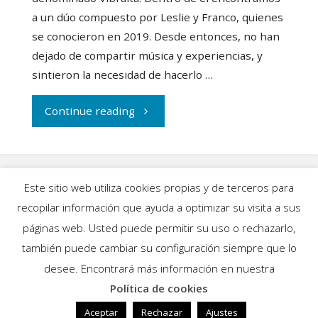
a un dúo compuesto por Leslie y Franco, quienes
se conocieron en 2019. Desde entonces, no han
dejado de compartir música y experiencias, y
sintieron la necesidad de hacerlo …
"Vibralta:
Continue reading
el
dúo
Este sitio web utiliza cookies propias y de terceros para
mexicano
recopilar información que ayuda a optimizar su visita a sus
INICIO
|
BLOG
|
MÚSICA
|
CALENDARIO
|
páginas web. Usted puede permitir su uso o rechazarlo,
de
GALERÍAS
|
QUIÉNES SOMOS
|
CONTACTO
también puede cambiar su configuración siempre que lo
desee. Encontrará más información en nuestra
las
Política de cookies
Funciona con
Fluida
&
WordPress.
vibras
Aceptar
Rechazar
Ajustes