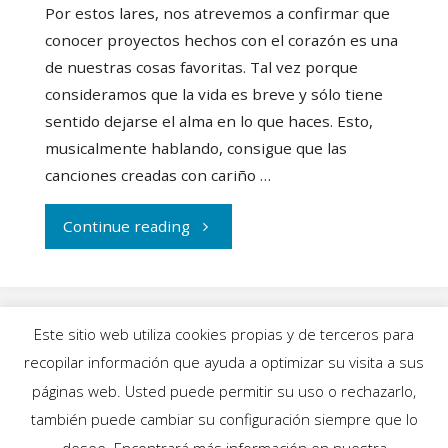
Por estos lares, nos atrevemos a confirmar que
conocer proyectos hechos con el corazón es una
de nuestras cosas favoritas. Tal vez porque
consideramos que la vida es breve y sólo tiene
sentido dejarse el alma en lo que haces. Esto,
musicalmente hablando, consigue que las
canciones creadas con cariño …
"Máximo
Continue reading
Pájaro
dispara
Este sitio web utiliza cookies propias y de terceros para
una
recopilar información que ayuda a optimizar su visita a sus
INICIO
|
BLOG
|
MÚSICA
|
CALENDARIO
|
páginas web. Usted puede permitir su uso o rechazarlo,
bala
GALERÍAS
|
QUIÉNES SOMOS
|
CONTACTO
también puede cambiar su configuración siempre que lo
desee. Encontrará más información en nuestra