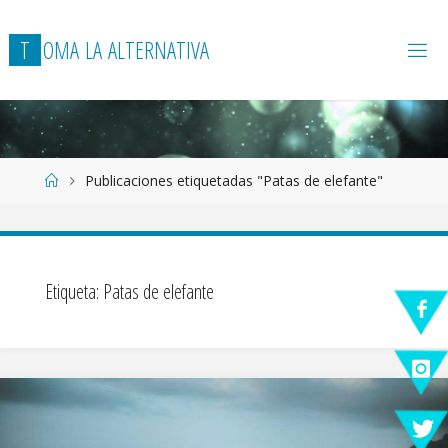
T
O
M
A
L
A
A
L
T
E
R
N
A
T
I
V
A
Página
Publicaciones etiquetadas "Patas de elefante"
de
Inicio
Etiqueta:
Patas de elefante