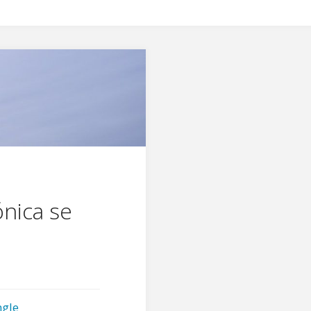
ónica se
ngle