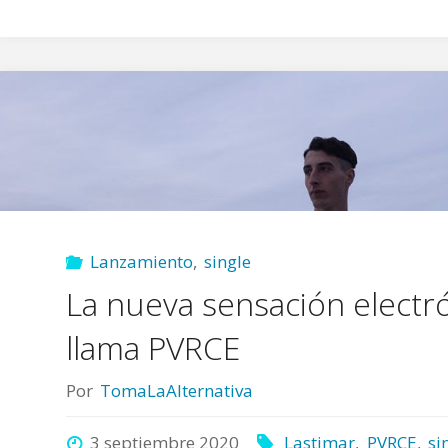
Lanzamiento
,
single
La nueva sensación electr
llama PVRCE
Por
TomaLaAlternativa
3 septiembre 2020
Lastimar
,
PVRCE
,
si