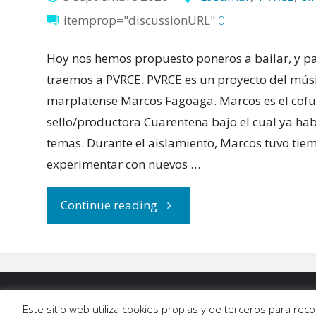
itemprop="discussionURL"
0
Hoy nos hemos propuesto poneros a bailar, y pa
traemos a PVRCE. PVRCE es un proyecto del mús
marplatense Marcos Fagoaga. Marcos es el cof
sello/productora Cuarentena bajo el cual ya hab
temas. Durante el aislamiento, Marcos tuvo tie
experimentar con nuevos …
"La
Continue reading
nueva
sensación
INICIO
|
BLOG
|
MÚSICA
|
CALENDARIO
|
G
Este sitio web utiliza cookies propias y de terceros para re
electrónica