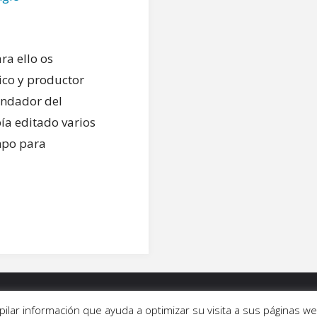
ra ello os
ico y productor
undador del
ía editado varios
mpo para
ALERÍAS
|
QUIÉNES SOMOS
|
CONTACTO
copilar información que ayuda a optimizar su visita a sus páginas