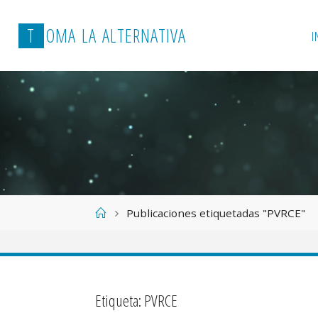
T
O
M
A
L
A
A
L
T
E
R
N
A
T
I
V
A
I
Página
Publicaciones etiquetadas "PVRCE"
de
Inicio
Etiqueta:
PVRCE