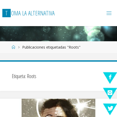
T
O
M
A
L
A
A
L
T
E
R
N
A
T
I
V
A
Página
Publicaciones etiquetadas "Roots"
de
Inicio
Etiqueta:
Roots