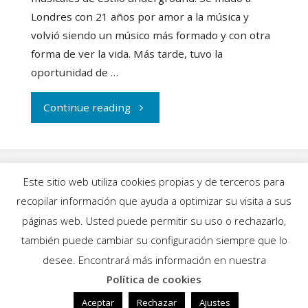
Londres con 21 años por amor a la música y
volvió siendo un músico más formado y con otra
forma de ver la vida. Más tarde, tuvo la
oportunidad de …
"Nauci
Continue reading
Gold:
la
Este sitio web utiliza cookies propias y de terceros para
voz
recopilar información que ayuda a optimizar su visita a sus
INICIO
|
BLOG
|
MÚSICA
|
CALENDARIO
|
páginas web. Usted puede permitir su uso o rechazarlo,
de
GALERÍAS
|
QUIÉNES SOMOS
|
CONTACTO
también puede cambiar su configuración siempre que lo
desee. Encontrará más información en nuestra
oro
Política de cookies
Funciona con
Fluida
&
WordPress.
publica
Aceptar
Rechazar
Ajustes