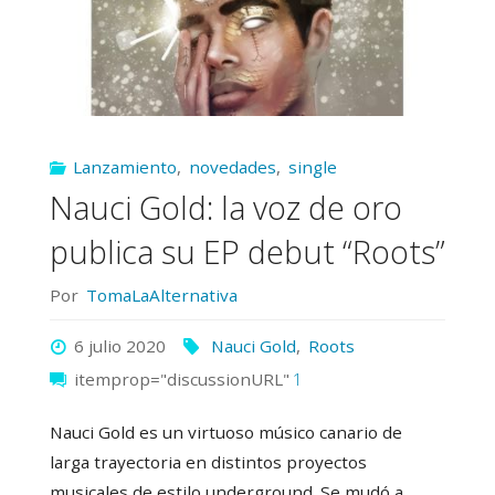
Lanzamiento
,
novedades
,
single
Nauci Gold: la voz de oro
publica su EP debut “Roots”
Por
TomaLaAlternativa
6 julio 2020
Nauci Gold
,
Roots
itemprop="discussionURL"
1
Nauci Gold es un virtuoso músico canario de
larga trayectoria en distintos proyectos
musicales de estilo underground. Se mudó a