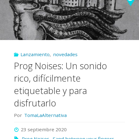
Lanzamiento
,
novedades
Prog Noises: Un sonido
rico, difícilmente
etiquetable y para
disfrutarlo
Por
TomaLaAlternativa
23 septiembre 2020
Prog Noises
,
Sand between your fingers