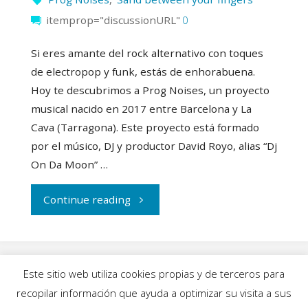
itemprop="discussionURL"
0
Si eres amante del rock alternativo con toques
de electropop y funk, estás de enhorabuena.
Hoy te descubrimos a Prog Noises, un proyecto
musical nacido en 2017 entre Barcelona y La
Cava (Tarragona). Este proyecto está formado
por el músico, DJ y productor David Royo, alias “Dj
On Da Moon” …
"Prog
Continue reading
Noises:
Un
Este sitio web utiliza cookies propias y de terceros para
sonido
recopilar información que ayuda a optimizar su visita a sus
INICIO
|
BLOG
|
MÚSICA
|
CALENDARIO
|