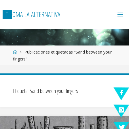
T
O
M
A
L
A
A
L
T
E
R
N
A
T
I
V
A
Página
Publicaciones etiquetadas "Sand between your
de
fingers"
Inicio
Etiqueta:
Sand between your fingers