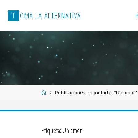
T
O
M
A
L
A
A
L
T
E
R
N
A
T
I
V
A
I
Página
Publicaciones etiquetadas "Un amor"
de
Inicio
Etiqueta:
Un amor