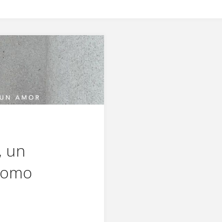
, un
 como