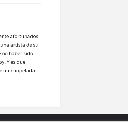
ente afortunados
una artista de su
e no haber sido
oy. Y es que
e aterciopelada …