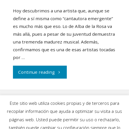
Hoy descubrimos a una artista que, aunque se
define a sí misma como “cantautora emergente”
es mucho más que eso. Lo de Alba de la Rosa va
más allá, pues a pesar de su juventud demuestra
una tremenda madurez musical. Además,
confirmamos que es una de esas artistas tocadas
por …
"Alba
Continue reading
de
la
Este sitio web utiliza cookies propias y de terceros para
Rosa:
recopilar información que ayuda a optimizar su visita a sus
INICIO
|
BLOG
|
MÚSICA
|
CALENDARIO
|
páginas web. Usted puede permitir su uso o rechazarlo,
la
GALERÍAS
|
QUIÉNES SOMOS
|
CONTACTO
también puede cambiar su configuración siempre que lo