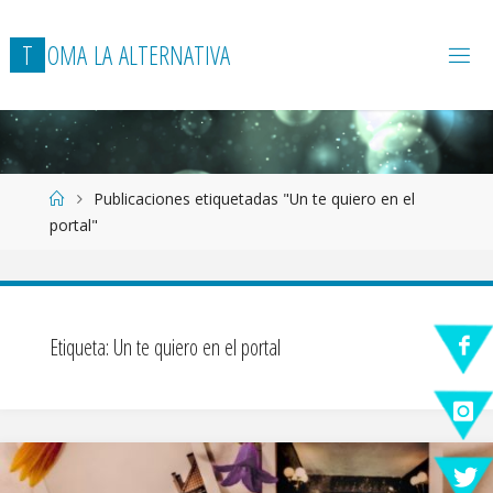
T
O
M
A
L
A
A
L
T
E
R
N
A
T
I
V
A
Página
Publicaciones etiquetadas "Un te quiero en el
de
portal"
Inicio
Etiqueta:
Un te quiero en el portal