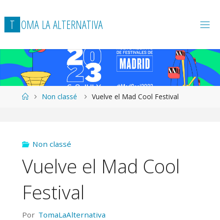
T
O
M
A
L
A
A
L
T
E
R
N
A
T
I
V
A
Página
Non classé
Vuelve el Mad Cool Festival
de
Inicio
Non classé
Vuelve el Mad Cool
Festival
Por
TomaLaAlternativa