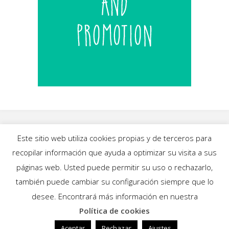
Este sitio web utiliza cookies propias y de terceros para
recopilar información que ayuda a optimizar su visita a sus
INICIO
|
BLOG
|
MÚSICA
|
CALENDARIO
|
páginas web. Usted puede permitir su uso o rechazarlo,
GALERÍAS
|
QUIÉNES SOMOS
|
CONTACTO
también puede cambiar su configuración siempre que lo
desee. Encontrará más información en nuestra
Política de cookies
Funciona con
Fluida
&
WordPress.
Aceptar
Rechazar
Ajustes