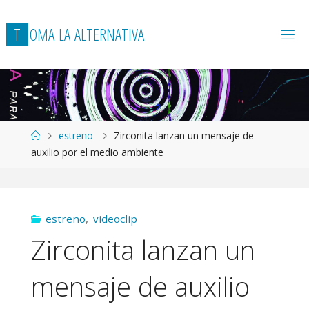
T
O
M
A
L
A
A
L
T
E
R
N
A
T
I
V
A
Página
estreno
Zirconita lanzan un mensaje de
de
auxilio por el medio ambiente
Inicio
estreno
,
videoclip
Zirconita lanzan un
mensaje de auxilio