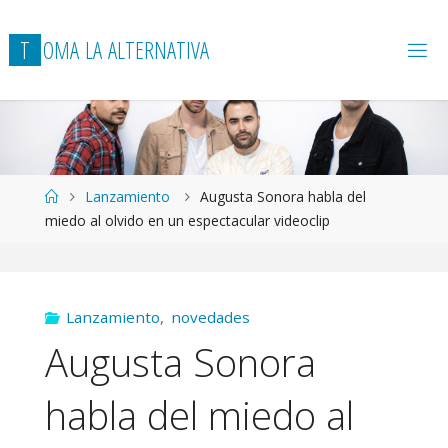
T
O
M
A
L
A
A
L
T
E
R
N
A
T
I
V
A
Página
Lanzamiento
Augusta Sonora habla del
de
miedo al olvido en un espectacular videoclip
Inicio
Lanzamiento
,
novedades
Augusta Sonora
habla del miedo al