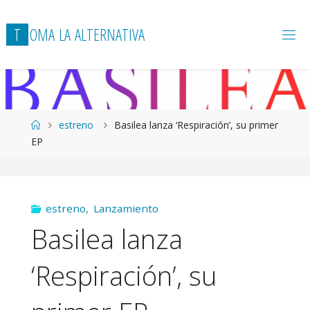
T
O
M
A
L
A
A
L
T
E
R
N
A
T
I
V
A
Página
estreno
Basilea lanza ‘Respiración’, su primer
de
EP
Inicio
estreno
,
Lanzamiento
Basilea lanza
‘Respiración’, su