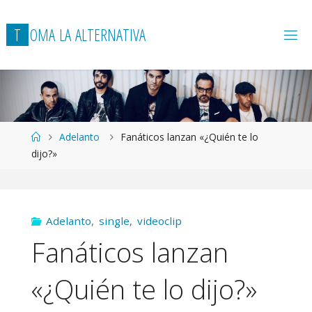
T
O
M
A
L
A
A
L
T
E
R
N
A
T
I
V
A
Página
Adelanto
Fanáticos lanzan «¿Quién te lo
de
dijo?»
Inicio
Adelanto
,
single
,
videoclip
Fanáticos lanzan
«¿Quién te lo dijo?»