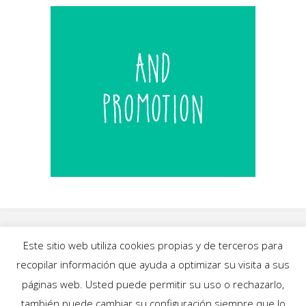
Este sitio web utiliza cookies propias y de terceros para
recopilar información que ayuda a optimizar su visita a sus
INICIO
|
BLOG
|
MÚSICA
|
CALENDARIO
|
páginas web. Usted puede permitir su uso o rechazarlo,
GALERÍAS
|
QUIÉNES SOMOS
|
CONTACTO
también puede cambiar su configuración siempre que lo