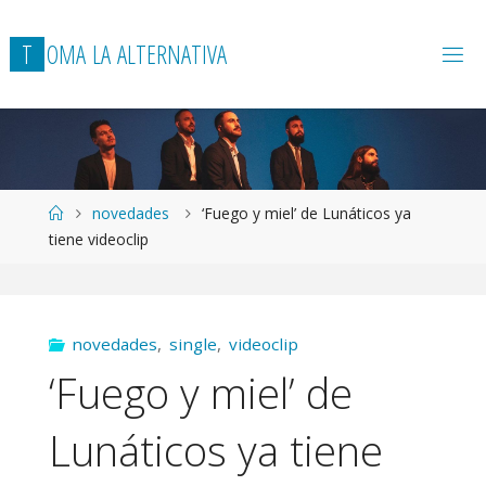
T
O
M
A
L
A
A
L
T
E
R
N
A
T
I
V
A
Página
novedades
‘Fuego y miel’ de Lunáticos ya
de
tiene videoclip
Inicio
novedades
,
single
,
videoclip
‘Fuego y miel’ de
Lunáticos ya tiene