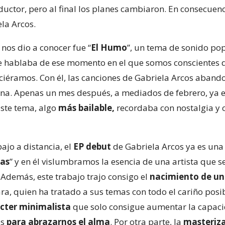
ctor, pero al final los planes cambiaron. En consecuencia
la Arcos.
nos dio a conocer fue “
El Humo
”, un tema de sonido po
ue hablaba de ese momento en el que somos conscientes 
ciéramos. Con él, las canciones de Gabriela Arcos aband
lena. Apenas un mes después, a mediados de febrero, ya
Este tema, algo
más bailable,
recordaba con nostalgia y 
jo a distancia, el
EP debut
de Gabriela Arcos ya es una
las
” y en él vislumbramos la esencia de una artista que s
. Además, este trabajo trajo consigo el
nacimiento de u
ara, quien ha tratado a sus temas con todo el cariño posi
cter minimalista
que solo consigue aumentar la capac
os
para abrazarnos el alma
. Por otra parte, la
masteriz