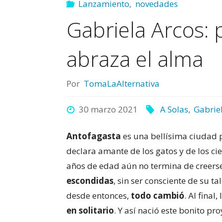
Lanzamiento
,
novedades
Gabriela Arcos: 
abraza el alma
Por
TomaLaAlternativa
30 marzo 2021
A Solas
,
Gabrie
Antofagasta
es una bellísima ciudad p
declara amante de los gatos y de los c
años de edad aún no termina de creers
escondidas
, sin ser consciente de su ta
desde entonces,
todo cambió
. Al fina
en solitario
. Y así nació este bonito pr