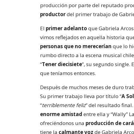
producción por parte del reputado produ
productor
del primer trabajo de Gabrie
El
primer adelanto
que Gabriela Arcos 
vimos reflejados en aquella historia q
personas que no merecerían
que lo hi
rumbo directo a la escena musical chi
“
Tener diecisiete
”, su segundo single. 
que teníamos entonces.
Después de muchos meses de duro traba
Su primer trabajo lleva por título “
A So
“
terriblemente feliz
” del resultado final
enorme amistad
entre ella y “Wally” L
ofreciéndonos una
producción de cará
tiene la
calmante voz
de Gabriela Arc