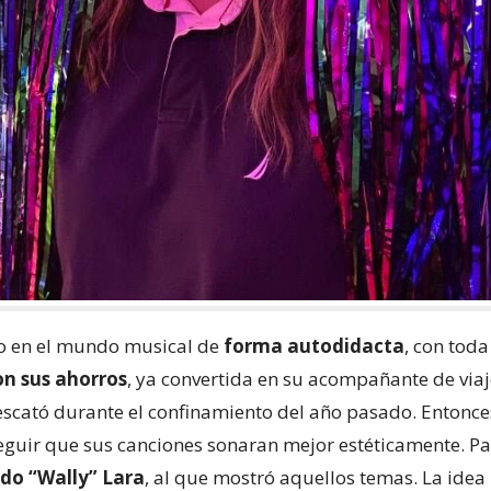
ío en el mundo musical de
forma autodidacta
, con toda
on sus ahorros
, ya convertida en su acompañante de viaj
escató durante el confinamiento del año pasado. Entonces
guir que sus canciones sonaran mejor estéticamente. Par
do “Wally” Lara
, al que mostró aquellos temas. La idea 