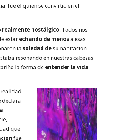
, fue él quien se convirtió en el
p
realmente nostálgico
. Todos nos
de estar
echando de menos
a esas
onaron la
soledad
de
su habitación
 estaba resonando en nuestras cabezas
cariño la forma de
entender la vida
 realidad.
e declara
na
ble,
idad que
ación
fue