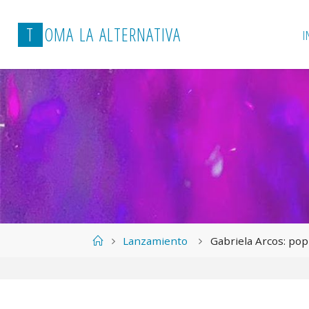
T
O
M
A
L
A
A
L
T
E
R
N
A
T
I
V
A
I
Página
Lanzamiento
Gabriela Arcos: pop
de
Inicio