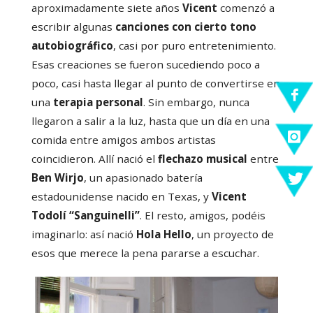
aproximadamente siete años
Vicent
comenzó a
escribir algunas
canciones con cierto tono
autobiográfico
, casi por puro entretenimiento.
Esas creaciones se fueron sucediendo poco a
poco, casi hasta llegar al punto de convertirse en
una
terapia personal
. Sin embargo, nunca
llegaron a salir a la luz, hasta que un día en una
comida entre amigos ambos artistas
coincidieron. Allí nació el
flechazo musical
entre
Ben Wirjo
, un apasionado batería
estadounidense nacido en Texas, y
Vicent
Todolí “Sanguinelli”
. El resto, amigos, podéis
imaginarlo: así nació
Hola Hello
, un proyecto de
esos que merece la pena pararse a escuchar.