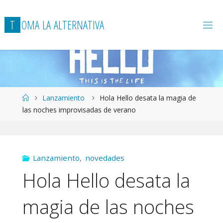
T
O
M
A
L
A
A
L
T
E
R
N
A
T
I
V
A
Página
Lanzamiento
Hola Hello desata la magia de
de
las noches improvisadas de verano
Inicio
Lanzamiento
,
novedades
Hola Hello desata la
magia de las noches