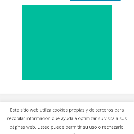
Este sitio web utiliza cookies propias y de terceros para
recopilar información que ayuda a optimizar su visita a sus
INICIO
|
BLOG
|
MÚSICA
|
CALENDARIO
|
páginas web. Usted puede permitir su uso o rechazarlo,
GALERÍAS
|
QUIÉNES SOMOS
|
CONTACTO