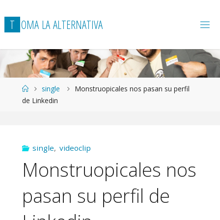
T
O
M
A
L
A
A
L
T
E
R
N
A
T
I
V
A
Página
single
Monstruopicales nos pasan su perfil
de
de Linkedin
Inicio
single
,
videoclip
Monstruopicales nos
pasan su perfil de