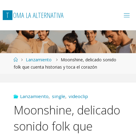
T
O
M
A
L
A
A
L
T
E
R
N
A
T
I
V
A
Página
Lanzamiento
Moonshine, delicado sonido
de
folk que cuenta historias y toca el corazón
Inicio
Lanzamiento
,
single
,
videoclip
Moonshine, delicado
sonido folk que