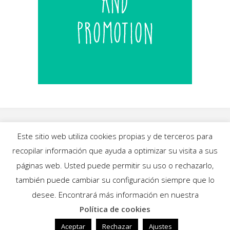
Este sitio web utiliza cookies propias y de terceros para
recopilar información que ayuda a optimizar su visita a sus
INICIO
|
BLOG
|
MÚSICA
|
CALENDARIO
|
páginas web. Usted puede permitir su uso o rechazarlo,
GALERÍAS
|
QUIÉNES SOMOS
|
CONTACTO
también puede cambiar su configuración siempre que lo
desee. Encontrará más información en nuestra
Política de cookies
Funciona con
Fluida
&
WordPress.
Aceptar
Rechazar
Ajustes