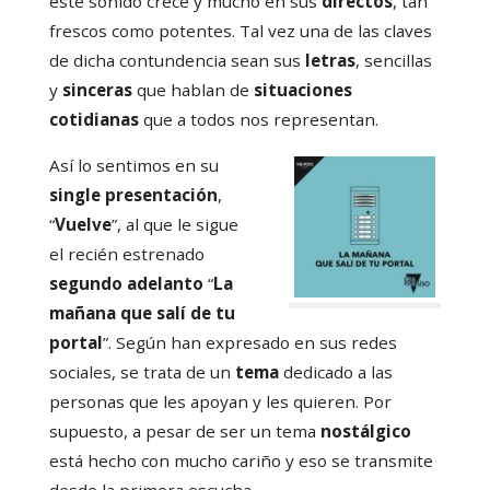
este sonido crece y mucho en sus
directos
, tan
frescos como potentes. Tal vez una de las claves
de dicha contundencia sean sus
letras
, sencillas
y
sinceras
que hablan de
situaciones
cotidianas
que a todos nos representan.
Así lo sentimos en su
single presentación
,
“
Vuelve
”, al que le sigue
el recién estrenado
segundo adelanto
“
La
mañana que salí de tu
portal
”. Según han expresado en sus redes
sociales, se trata de un
tema
dedicado a las
personas que les apoyan y les quieren. Por
supuesto, a pesar de ser un tema
nostálgico
está hecho con mucho cariño y eso se transmite
desde la primera escucha.