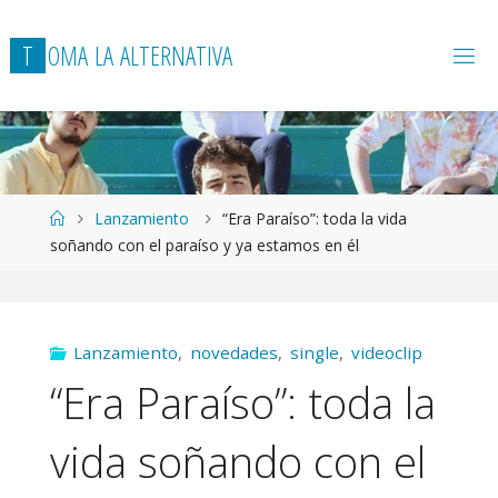
T
O
M
A
L
A
A
L
T
E
R
N
A
T
I
V
A
Página
Lanzamiento
“Era Paraíso”: toda la vida
de
soñando con el paraíso y ya estamos en él
Inicio
Lanzamiento
,
novedades
,
single
,
videoclip
“Era Paraíso”: toda la
vida soñando con el