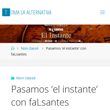
T
O
M
A
L
A
A
L
T
E
R
N
A
T
I
V
A
Página
Non classé
Pasamos ‘el instante’ con
de
faLsantes
Inicio
Non classé
Pasamos ‘el instante’
con faLsantes