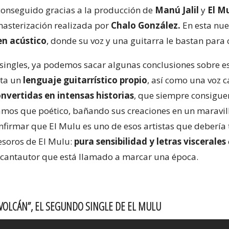
o conseguido gracias a la producción de
Manú Jalil
y
El M
masterización realizada por
Chalo González.
En esta nue
n acústico
, donde su voz y una guitarra le bastan para 
ingles, ya podemos sacar algunas conclusiones sobre e
nta un
lenguaje guitarrístico propio
, así como una voz 
onvertidas en intensas historias
, que siempre consigue
ríamos que poético, bañando sus creaciones en un maravi
nfirmar que El Mulu es uno de esos artistas que debería 
esoros de El Mulu:
pura sensibilidad y letras viscerales
n cantautor que está llamado a marcar una época.
 VOLCÁN”, EL SEGUNDO SINGLE DE EL MULU