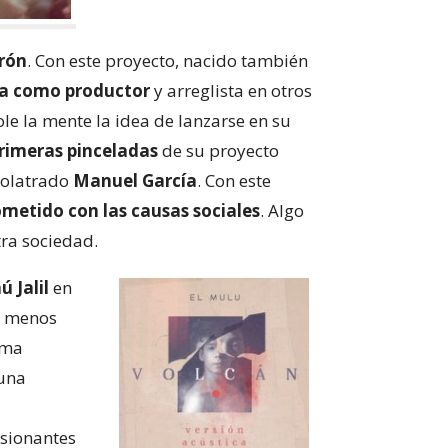
drón
. Con este proyecto, nacido también
a como productor
y arreglista en otros
le la mente la idea de lanzarse en su
rimeras pinceladas
de su proyecto
idolatrado
Manuel García
. Con este
metido con las causas sociales
. Algo
ra sociedad.
 Jalil
en
l menos
tema
 una
esionantes