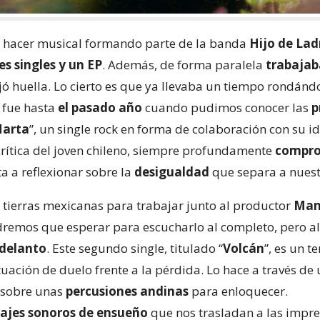
n hacer musical formando parte de la banda
Hijo de La
es singles y un EP
. Además, de forma paralela
trabajab
ó huella. Lo cierto es que ya llevaba un tiempo rondándo
o fue hasta
el pasado año
cuando pudimos conocer las
p
arta
”, un single rock en forma de colaboración con su 
rítica del joven chileno, siempre profundamente
compro
ta a reflexionar sobre la
desigualdad
que separa a nuest
a tierras mexicanas para trabajar junto al productor
Manú
dremos que esperar para escucharlo al completo, pero a
delanto
. Este segundo single, titulado “
Volcán
”, es un 
uación de duelo frente a la pérdida. Lo hace a través de
 sobre unas
percusiones andinas
para enloquecer.
sajes sonoros de ensueño
que nos trasladan a las impr