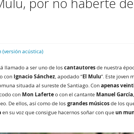
Mulu, por no haberte de
 (versión acústica)
tá llamado a ser uno de los
cantautores
de nuestra époc
po con
Ignacio Sánchez
, apodado “
El Mulu
”. Este joven
comuna situada al sureste de Santiago. Con
apenas veint
 codo con
Mon Laferte
o con el cantante
Manuel García
o. De ellos, así como de los
grandes músicos
de los qu
a
en su voz que consigue hacernos soñar con que
un mun