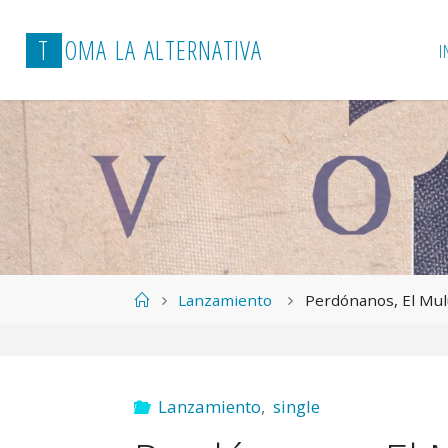
T
O
M
A
L
A
A
L
T
E
R
N
A
T
I
V
A
I
Página
Lanzamiento
Perdónanos, El Mul
de
Inicio
Lanzamiento
,
single