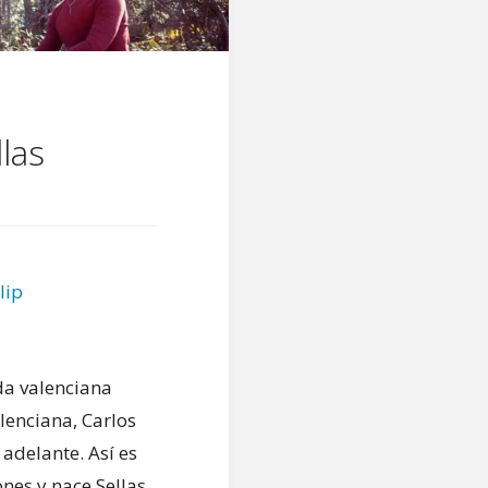
las
lip
a valenciana
alenciana, Carlos
 adelante. Así es
es y nace Sellas.