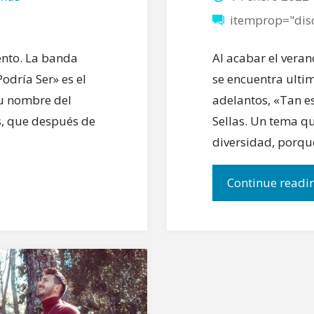
itemprop="dis
ento. La banda
Al acabar el vera
odría Ser» es el
se encuentra ultim
su nombre del
adelantos, «Tan es
as, que después de
Sellas. Un tema qu
diversidad, porq
Continue readi