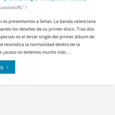
cussionURL"
1
no os presentamos a Sellas. La banda valenciana
ando los detalles de su primer disco. Tras dos
pecial» es el tercer single del primer álbum de
e reivindica la normalidad dentro de la
ue ¿acaso no tenemos mucho más …
"Sellas
ng
lanza
este
videoclip