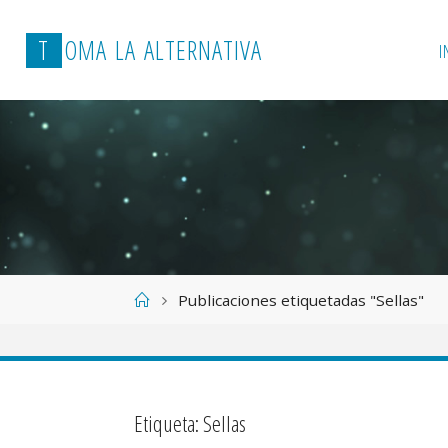
T
O
M
A
L
A
A
L
T
E
R
N
A
T
I
V
A
I
Página
Publicaciones etiquetadas "Sellas"
de
Inicio
Etiqueta:
Sellas