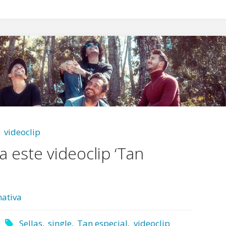
,
videoclip
za este videoclip ‘Tan
ativa
Sellas
,
single
,
Tan especial
,
videoclip