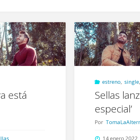
estreno
,
single
ya está
Sellas lan
especial’
Por
TomaLaAltern
llas
14 enero 2022