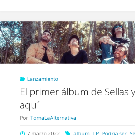
Lanzamiento
El primer álbum de Sellas 
aquí
Por
TomaLaAlternativa
7 marzo 2022
álbum
,
LP
,
Podría ser
,
Se