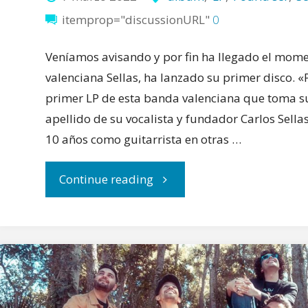
itemprop="discussionURL"
0
Veníamos avisando y por fin ha llegado el mom
valenciana Sellas, ha lanzado su primer disco. «P
primer LP de esta banda valenciana que toma 
apellido de su vocalista y fundador Carlos Sell
10 años como guitarrista en otras …
"El
Continue reading
primer
álbum
de