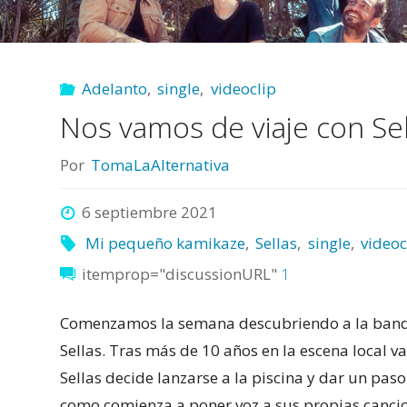
Sellas
ya
Adelanto
,
single
,
videoclip
está
Nos vamos de viaje con Sel
aquí"
Por
TomaLaAlternativa
6 septiembre 2021
Mi pequeño kamikaze
,
Sellas
,
single
,
videoc
itemprop="discussionURL"
1
Comenzamos la semana descubriendo a la band
Sellas. Tras más de 10 años en la escena local v
Sellas decide lanzarse a la piscina y dar un paso
como comienza a poner voz a sus propias cancion