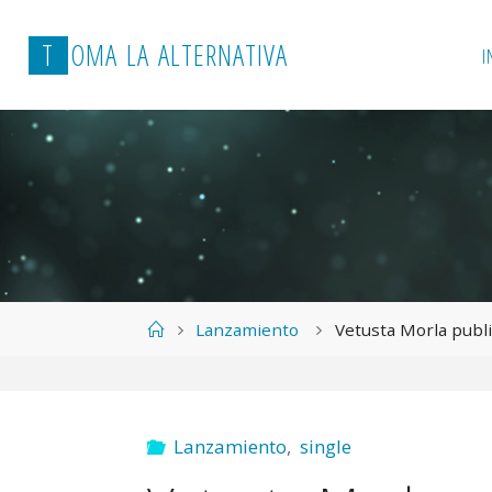
T
O
M
A
L
A
A
L
T
E
R
N
A
T
I
V
A
I
Página
Lanzamiento
Vetusta Morla publi
de
Inicio
Lanzamiento
,
single