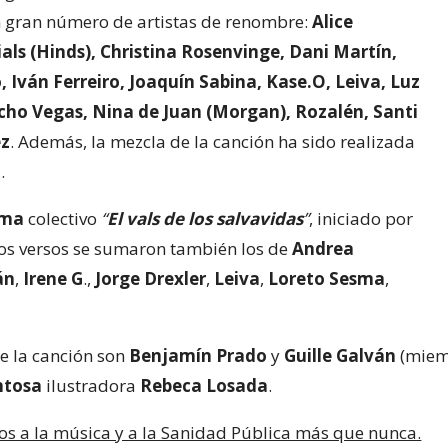
 gran número de artistas de renombre:
Alice
als (Hinds)
,
Christina Rosenvinge
,
Dani Martín,
 Iván Ferreiro, Joaquín Sabina, Kase.O, Leiva, Luz
ho Vegas, Nina de Juan (Morgan), Rozalén, Santi
ez
. Además, la mezcla de la canción ha sido realizada
a
.
ema
colectivo
“
El vals de los salvavidas
”
, iniciado por
yos versos se sumaron también los de
Andrea
án
,
Irene G
.,
Jorge Drexler
,
Leiva
,
Loreto Sesma
,
de la canción son
Benjamín Prado
y
Guille Galván
(miemb
ntosa
ilustradora
Rebeca Losada
.
 a la música y a la Sanidad Pública más que nunca.