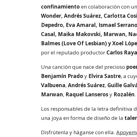
confinamiento
en colaboración con un
Wonder
,
Andrés Suárez
,
Carlotta Cosi
Depedro
,
Eva Amaral, Ismael Serrano,
Casal, Maika Makovski, Marwan, Nac
Balmes (Love Of Lesbian) y Xoel Lóp
por el reputado productor
Carlos Ray
Una canción que nace del precioso
po
Benjamín Prado
y
Elvira Sastre
, a cu
Valbuena
,
Andrés Suárez
,
Guille Galv
Marwan
,
Raquel Lanseros
y
Rozalén
.
Los responsables de la letra definitiva 
una joya en forma de diseño de la
tale
Disfrútenla y háganse con ella.
Apoyemos