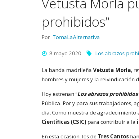
Vetusta Morla pu
prohibidos”
Por
TomaLaAlternativa
8 mayo 2020
Los abrazos proh
La banda madrileña
Vetusta Morla
, r
hombres y mujeres y la reivindicación 
Hoy estrenan “
Los abrazos prohibidos
Pública. Por y para sus trabajadores, a
día. Como muestra de agradecimiento a
Científicas (CSIC)
para contribuir a la
En esta ocasión, los de
Tres Cantos
han