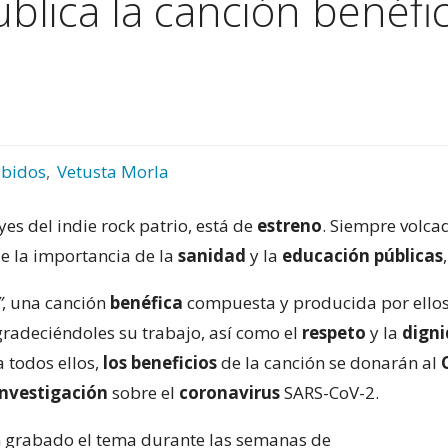
blica la canción benéfi
ibidos
,
Vetusta Morla
eyes del indie rock patrio, está de
estreno
. Siempre volca
de la importancia de la
sanidad
y la
educación públicas
”
, una canción
benéfica
compuesta y producida por ello
gradeciéndoles su trabajo, así como el
respeto
y la
dign
 todos ellos,
los
beneficios
de la canción se donarán al
investigación
sobre el
coronavirus
SARS-CoV-2.
 grabado el tema durante las semanas de