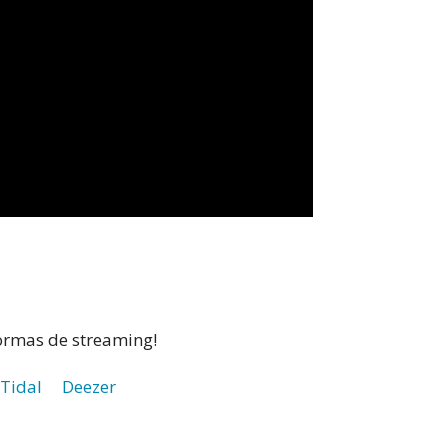
formas de streaming!
Tidal
Deezer