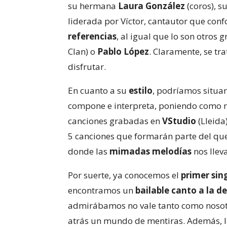
su hermana
Laura González
(coros), 
liderada por Víctor, cantautor que con
referencias
, al igual que lo son otro
Clan) o
Pablo López
. Claramente, se tr
disfrutar.
En cuanto a su
estilo
, podríamos situar
compone e interpreta, poniendo como re
canciones grabadas en
VStudio
(Lleida
5 canciones que formarán parte del qu
donde las
mimadas melodías
nos llev
Por suerte, ya conocemos el
primer sin
encontramos un
bailable canto a la d
admirábamos no vale tanto como noso
atrás un mundo de mentiras. Además, 