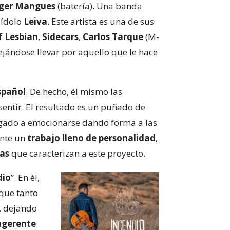
ger
Mangues
(batería). Una banda
 ídolo
Leiva
. Este artista es una de sus
f Lesbian
,
Sidecars
,
Carlos Tarque
(M-
dejándose llevar por aquello que le hace
spañol
. De hecho, él mismo las
entir. El resultado es un puñado de
llegado a emocionarse dando forma a las
ante un
trabajo lleno de personalidad
,
ras
que caracterizan a este proyecto.
dio
”. En él,
que tanto
a, dejando
ugerente