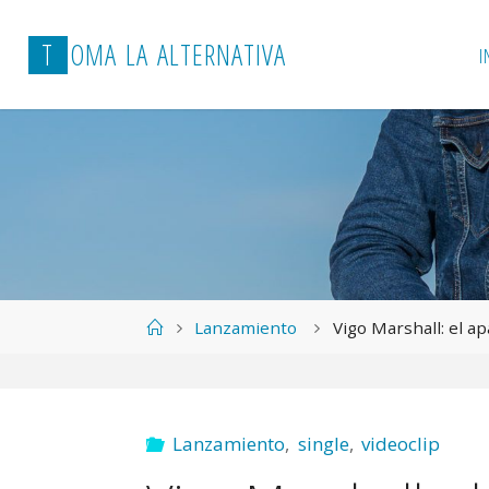
T
O
M
A
L
A
A
L
T
E
R
N
A
T
I
V
A
I
Página
Lanzamiento
Vigo Marshall: el a
de
Inicio
Lanzamiento
,
single
,
videoclip