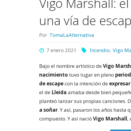
Vigo Marshall: 
una vía de esca
Por
TomaLaAlternativa
7 enero 2021
Incendio
,
Vigo Ma
Bajo el nombre artístico de
Vigo Marsh
nacimiento
tuvo lugar en pleno
perio
de escape
con la intención de
expresar
el de
Lleida
amaba desde bien pequeño
planteó lanzar sus propias canciones. D
a soñar
. Y así, pasaron los años hasta 
compuesto. Y así nació
Vigo Marshall
,