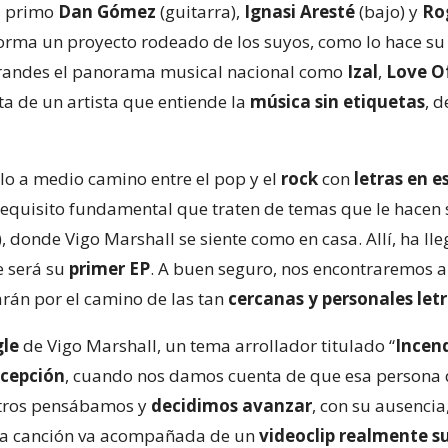
su primo
Dan Gómez
(guitarra),
Ignasi
Aresté
(bajo) y
Ro
forma un proyecto rodeado de los suyos, como lo hace su
s grandes el panorama musical nacional como
Izal
,
Love O
ata de un artista que entiende la
música sin etiquetas
, 
lo a medio camino entre el pop y el
rock
con
letras en e
quisito fundamental que traten de temas que le hacen s
), donde Vigo Marshall se siente como en casa. Allí, ha 
e será su
primer EP
. A buen seguro, nos encontraremos 
arán por el camino de las tan
cercanas y personales let
gle
de Vigo Marshall, un tema arrollador titulado “
Incen
ecepción
, cuando nos damos cuenta de que esa persona 
tros pensábamos y
decidimos avanzar
, con su ausenci
la canción va acompañada de un
videoclip realmente s