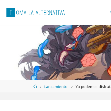
T
O
M
A
L
A
A
L
T
E
R
N
A
T
I
V
A
I
Página
Lanzamiento
Ya podemos disfruta
de
Inicio