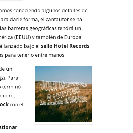
vamos conociendo algunos detalles de
Para darle forma, el cantautor se ha
 las barreras geográficas tendrá un
américa (EEUU) y también de Europa
rá lanzado bajo el
sello Hotel Records
.
s para tenerlo entre manos.
 de un
ga
. Para
do terminó
sonoro,
rock
con el
stionar