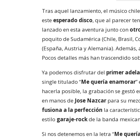
Tras aquel lanzamiento, el músico chil
este
esperado disco
, que al parecer t
lanzado en esta aventura junto con
otr
poquito de Sudamérica (Chile, Brasil, 
(España, Austria y Alemania). Además, a
Pocos detalles más han trascendido so
Ya podemos disfrutar del
primer adel
single titulado “
Me quería enamorar
”
hacerla posible, la grabación se gestó e
en manos de
Jose Nazcar
para su mezcl
fusiona a la perfección
la característi
estilo
garaje-rock
de la banda mexican
Si nos detenemos en la letra “
Me querí