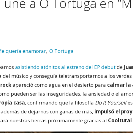
e une a O Tortuga en “M
e quería enamorar
,
O Tortuga
ábamos
asistiendo atónitos al estreno del EP debut
de
Jua
a del músico y conseguía teletransportarnos a los verd
 rock
apareció como agua en el desierto para
calmar la
como pueden ser las inseguridades, la ansiedad o el amor
ropia casa
, confirmando que la filosofía
Do It Yourself
es
, además de dejarnos con ganas de más,
impulsó el pro
sitará nuestras tierras próximamente gracias al
Cooltural