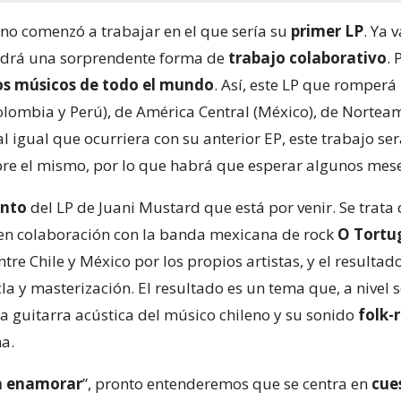
eno comenzó a trabajar en el que sería su
primer LP
. Ya 
endrá una sorprendente forma de
trabajo colaborativo
. 
os músicos de todo el mundo
. Así, este LP que romperá
Colombia y Perú), de América Central (México), de Norte
l igual que ocurriera con su anterior EP, este trabajo se
bre el mismo, por lo que habrá que esperar algunos mese
anto
del LP de Juani Mustard que está por venir. Se trata
 en colaboración con la banda mexicana de rock
O Tortu
ntre Chile y México por los propios artistas, y el resulta
a y masterización. El resultado es un tema que, a nivel 
ca guitarra acústica del músico chileno y su sonido
folk-
a.
a enamorar
”, pronto entenderemos que se centra en
cue