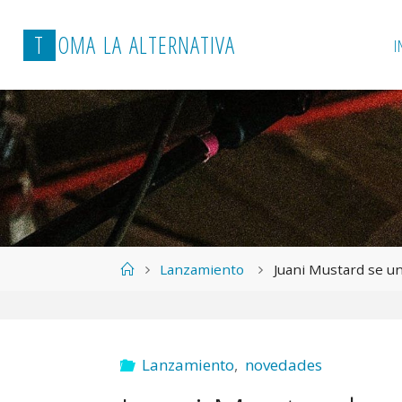
T
O
M
A
L
A
A
L
T
E
R
N
A
T
I
V
A
I
Página
Lanzamiento
Juani Mustard se u
de
Inicio
Lanzamiento
,
novedades