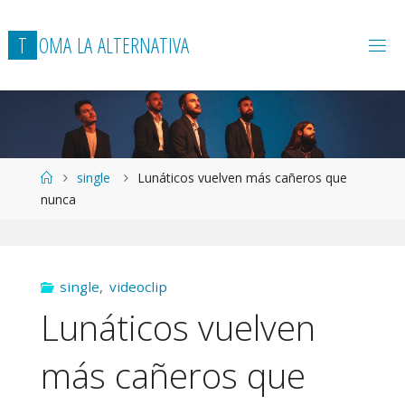
T
O
M
A
L
A
A
L
T
E
R
N
A
T
I
V
A
Página
single
Lunáticos vuelven más cañeros que
de
nunca
Inicio
single
,
videoclip
Lunáticos vuelven
más cañeros que