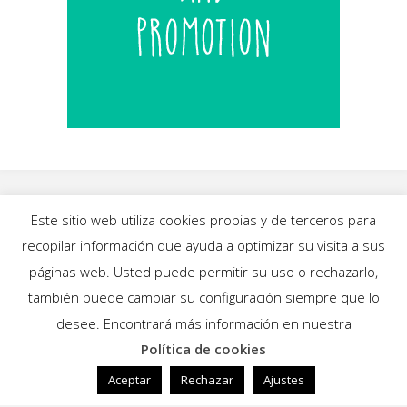
Este sitio web utiliza cookies propias y de terceros para
recopilar información que ayuda a optimizar su visita a sus
INICIO
|
BLOG
|
MÚSICA
|
CALENDARIO
|
páginas web. Usted puede permitir su uso o rechazarlo,
GALERÍAS
|
QUIÉNES SOMOS
|
CONTACTO
también puede cambiar su configuración siempre que lo
desee. Encontrará más información en nuestra
Política de cookies
Funciona con
Fluida
&
WordPress.
Aceptar
Rechazar
Ajustes