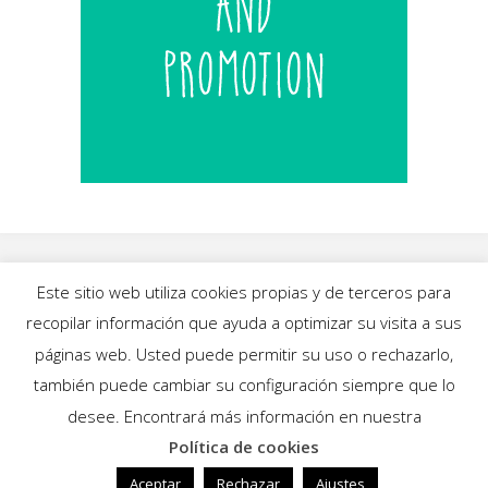
Este sitio web utiliza cookies propias y de terceros para
recopilar información que ayuda a optimizar su visita a sus
INICIO
|
BLOG
|
MÚSICA
|
CALENDARIO
|
páginas web. Usted puede permitir su uso o rechazarlo,
GALERÍAS
|
QUIÉNES SOMOS
|
CONTACTO
también puede cambiar su configuración siempre que lo
desee. Encontrará más información en nuestra
Política de cookies
Funciona con
Fluida
&
WordPress.
Aceptar
Rechazar
Ajustes