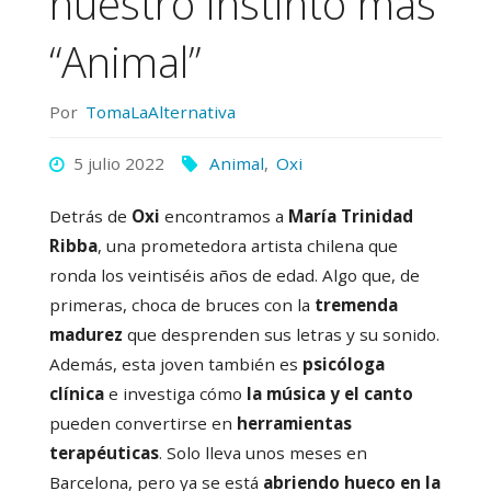
nuestro instinto más
“Animal”
Por
TomaLaAlternativa
5 julio 2022
Animal
,
Oxi
Detrás de
Oxi
encontramos a
María Trinidad
Ribba
, una prometedora artista chilena que
ronda los veintiséis años de edad. Algo que, de
primeras, choca de bruces con la
tremenda
madurez
que desprenden sus letras y su sonido.
Además, esta joven también es
psicóloga
clínica
e investiga cómo
la música y el canto
pueden convertirse en
herramientas
terapéuticas
. Solo lleva unos meses en
Barcelona, pero ya se está
abriendo hueco en la