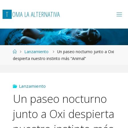
T
O
M
A
L
A
A
L
T
E
R
N
A
T
I
V
A
Página
Lanzamiento
Un paseo nocturno junto a Oxi
de
despierta nuestro instinto más “Animal”
Inicio
Lanzamiento
Un paseo nocturno
junto a Oxi despierta