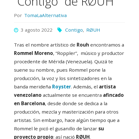
“Contigo” de RØUH
Por
TomaLaAlternativa
3 agosto 2022
Contigo
,
RØUH
Tras el nombre artístico de
Rouh
encontramos a
Rommel Moreno
, “Roppler”, músico y productor
procedente de Mérida (Venezuela). Quizá te
suene su nombre, pues Rommel pone la
producción, la voz y los sintetizadores en la
banda merideña
Royster
. Además, el
artista
venezolano
actualmente se encuentra
afincado
en Barcelona
, desde donde se dedica a la
producción, mezcla y masterización para otros
artistas. Sin embargo, hace algún tiempo que a
Rommel le picó el gusanillo de lanzar
su
proyecto propio
: así nació
RØUH
.