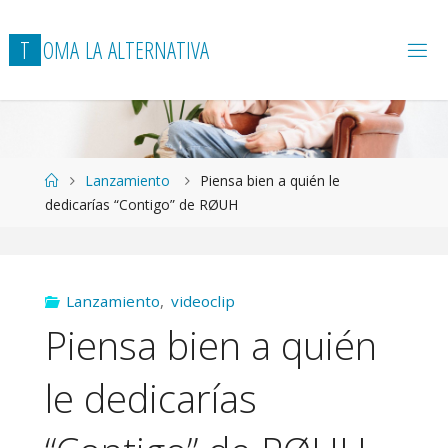
T
O
M
A
L
A
A
L
T
E
R
N
A
T
I
V
A
Página
Lanzamiento
Piensa bien a quién le
de
dedicarías “Contigo” de RØUH
Inicio
Lanzamiento
,
videoclip
Piensa bien a quién
le dedicarías