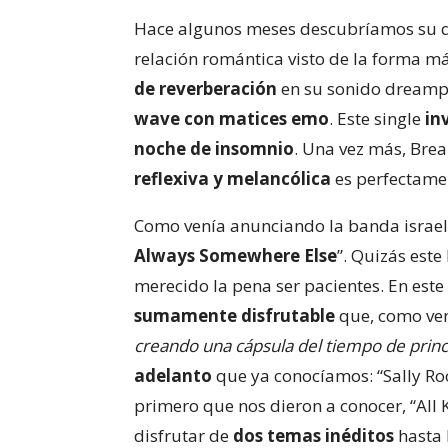
Hace algunos meses descubríamos su qu
relación romántica visto de la forma má
de
reverberación
en su sonido dreampop
wave con matices emo
. Este single
in
noche de insomnio
. Una vez más, Bre
reflexiva y melancólica
es perfectamen
Como venía anunciando la banda israe
Always Somewhere Else
”. Quizás est
merecido la pena ser pacientes. En est
sumamente disfrutable
que, como ven
creando una cápsula del tiempo de princi
adelanto
que ya conocíamos: “Sally Roo
primero que nos dieron a conocer, “All
disfrutar de
dos temas inéditos
hasta 