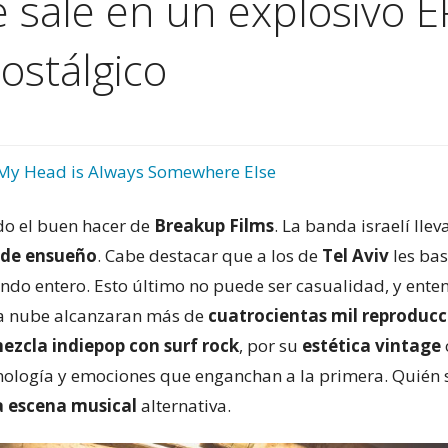
e sale en un explosivo 
ostálgico
My Head is Always Somewhere Else
o el buen hacer de
Breakup Films
. La banda israelí lle
 de ensueño
. Cabe destacar que a los de
Tel Aviv
les bas
do entero. Esto último no puede ser casualidad, y en
la nube alcanzaran más de
cuatrocientas mil reproduc
ezcla indiepop con surf rock
, por su
estética vintage
cnología y emociones que enganchan a la primera. Quién s
la escena musical
alternativa.