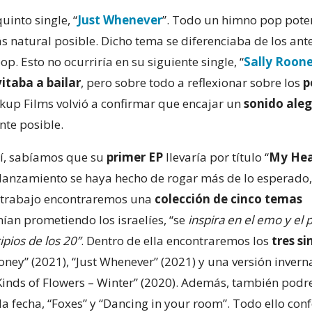
into single, “
Just Whenever
”. Todo un himno pop pote
s natural posible. Dicho tema se diferenciaba de los ant
. Esto no ocurriría en su siguiente single, “
Sally Roon
vitaba a bailar
, pero sobre todo a reflexionar sobre los
p
akup Films volvió a confirmar que encajar un
sonido aleg
te posible.
lí, sabíamos que su
primer EP
llevaría por título “
My Hea
e lanzamiento se haya hecho de rogar más de lo esperado
e trabajo encontraremos una
colección de cinco temas
ían prometiendo los israelíes, “se
inspira en el emo y el 
pios de los 20”
. Dentro de ella encontraremos los
tres si
ney” (2021), “Just Whenever” (2021) y una versión inverna
 Kinds of Flowers – Winter” (2020). Además, también pod
la fecha, “Foxes” y “Dancing in your room”. Todo ello co