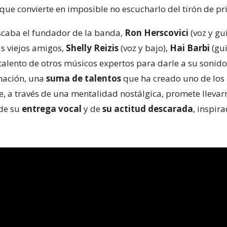
que convierte en imposible no escucharlo del tirón de prin
uscaba el fundador de la banda,
Ron Herscovici
(voz y gu
us viejos amigos,
Shelly Reizis
(voz y bajo),
Hai Barbi
(gui
l talento de otros músicos expertos para darle a su sonid
rmación, una
suma de talentos
que ha creado uno de los 
, a través de una mentalidad nostálgica, promete llevar
 de su
entrega vocal
y de
su actitud descarada
, inspir