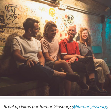
Breakup Films por Itamar Ginsburg (
@itamar.ginsburg
)