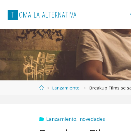
T
O
M
A
L
A
A
L
T
E
R
N
A
T
I
V
A
I
Página
Lanzamiento
Breakup Films se s
de
Inicio
Lanzamiento
,
novedades