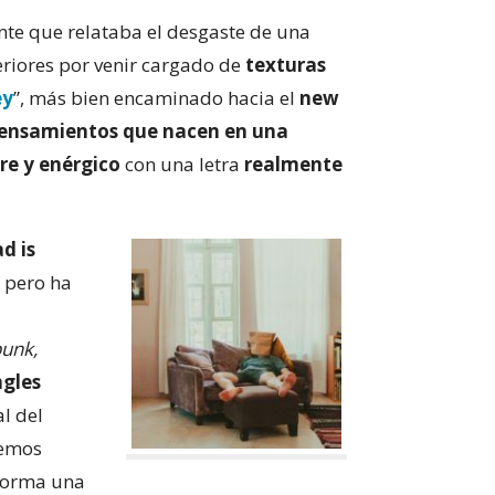
nte que relataba el desgaste de una
eriores por venir cargado de
texturas
ey
”, más bien encaminado hacia el
new
ensamientos que nacen en una
re y enérgico
con una letra
realmente
d is
, pero ha
punk,
ngles
l del
remos
nforma una