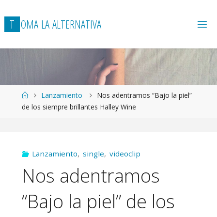
T
O
M
A
L
A
A
L
T
E
R
N
A
T
I
V
A
Página
Lanzamiento
Nos adentramos “Bajo la piel”
de
de los siempre brillantes Halley Wine
Inicio
Lanzamiento
,
single
,
videoclip
Nos adentramos
“Bajo la piel” de los